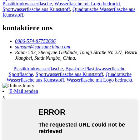
Plastiktrinkwasserflasche
,
Wasserflasche mit Logo bedruckt
,
Sportwasserflasche aus Kunststoff
,
Quadratische Wasserflasche aus
Kunststoff
,
kontaktiere uns
0086-574-87752606
sunsum@sunsumchina.com
Raum 503, Shengyue-Gebäude, Tongji-Straße Nr. 227, Bezirk
Jiangbei, Stadt Ningbo, China.
Plastiktrinkwasserflasche
,
Bpa-freie Plastikwasserflasche
,
Sportflasche
,
Sportwasserflasche aus Kunststoff
,
Quadratische
Wasserflasche aus Kunststoff
,
Wasserflasche mit Logo bedruckt
,
E-Mail senden
x