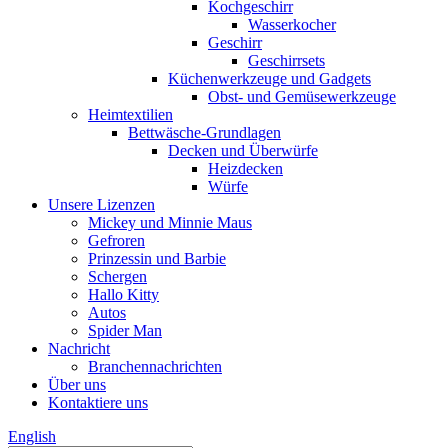
Kochgeschirr
Wasserkocher
Geschirr
Geschirrsets
Küchenwerkzeuge und Gadgets
Obst- und Gemüsewerkzeuge
Heimtextilien
Bettwäsche-Grundlagen
Decken und Überwürfe
Heizdecken
Würfe
Unsere Lizenzen
Mickey und Minnie Maus
Gefroren
Prinzessin und Barbie
Schergen
Hallo Kitty
Autos
Spider Man
Nachricht
Branchennachrichten
Über uns
Kontaktiere uns
English