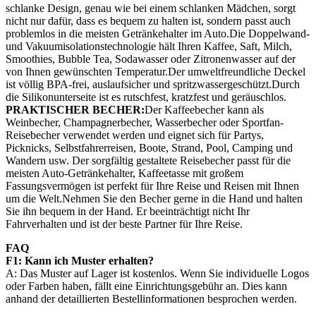
schlanke Design, genau wie bei einem schlanken Mädchen, sorgt
nicht nur dafür, dass es bequem zu halten ist, sondern passt auch
problemlos in die meisten Getränkehalter im Auto.Die Doppelwand-
und Vakuumisolationstechnologie hält Ihren Kaffee, Saft, Milch,
Smoothies, Bubble Tea, Sodawasser oder Zitronenwasser auf der
von Ihnen gewünschten Temperatur.Der umweltfreundliche Deckel
ist völlig BPA-frei, auslaufsicher und spritzwassergeschützt.Durch
die Silikonunterseite ist es rutschfest, kratzfest und geräuschlos.
PRAKTISCHER BECHER:
Der Kaffeebecher kann als
Weinbecher, Champagnerbecher, Wasserbecher oder Sportfan-
Reisebecher verwendet werden und eignet sich für Partys,
Picknicks, Selbstfahrerreisen, Boote, Strand, Pool, Camping und
Wandern usw. Der sorgfältig gestaltete Reisebecher passt für die
meisten Auto-Getränkehalter, Kaffeetasse mit großem
Fassungsvermögen ist perfekt für Ihre Reise und Reisen mit Ihnen
um die Welt.Nehmen Sie den Becher gerne in die Hand und halten
Sie ihn bequem in der Hand. Er beeinträchtigt nicht Ihr
Fahrverhalten und ist der beste Partner für Ihre Reise.
FAQ
F1: Kann ich Muster erhalten?
A: Das Muster auf Lager ist kostenlos. Wenn Sie individuelle Logos
oder Farben haben, fällt eine Einrichtungsgebühr an. Dies kann
anhand der detaillierten Bestellinformationen besprochen werden.