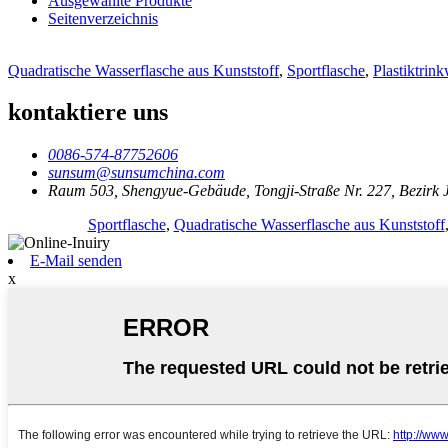
Ausgewählte Produkte
Seitenverzeichnis
Quadratische Wasserflasche aus Kunststoff
,
Sportflasche
,
Plastiktrin
kontaktiere uns
0086-574-87752606
sunsum@sunsumchina.com
Raum 503, Shengyue-Gebäude, Tongji-Straße Nr. 227, Bezirk J
Sportflasche
,
Quadratische Wasserflasche aus Kunststoff
E-Mail senden
x