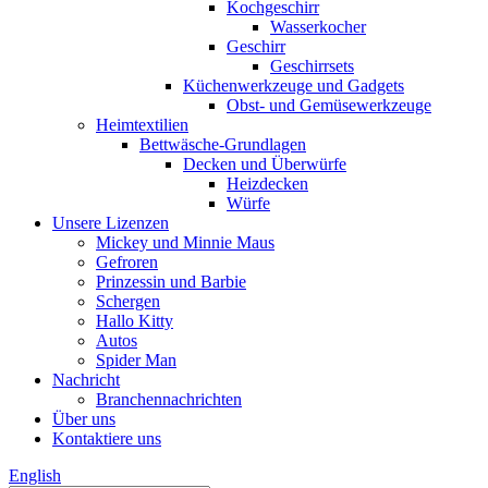
Kochgeschirr
Wasserkocher
Geschirr
Geschirrsets
Küchenwerkzeuge und Gadgets
Obst- und Gemüsewerkzeuge
Heimtextilien
Bettwäsche-Grundlagen
Decken und Überwürfe
Heizdecken
Würfe
Unsere Lizenzen
Mickey und Minnie Maus
Gefroren
Prinzessin und Barbie
Schergen
Hallo Kitty
Autos
Spider Man
Nachricht
Branchennachrichten
Über uns
Kontaktiere uns
English