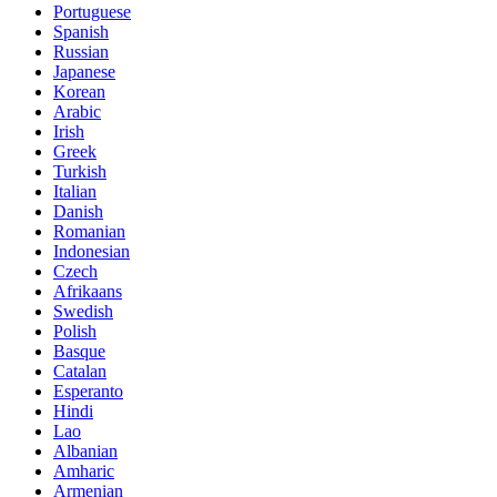
Portuguese
Spanish
Russian
Japanese
Korean
Arabic
Irish
Greek
Turkish
Italian
Danish
Romanian
Indonesian
Czech
Afrikaans
Swedish
Polish
Basque
Catalan
Esperanto
Hindi
Lao
Albanian
Amharic
Armenian