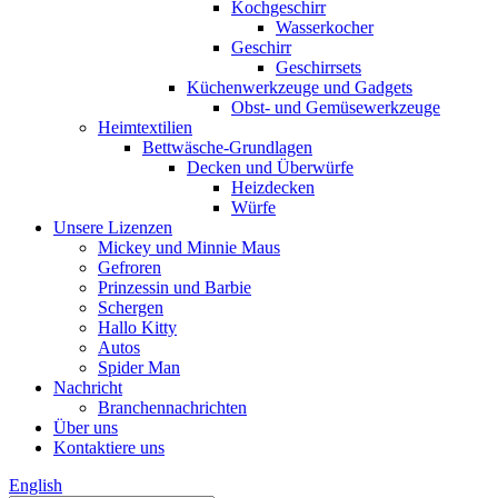
Kochgeschirr
Wasserkocher
Geschirr
Geschirrsets
Küchenwerkzeuge und Gadgets
Obst- und Gemüsewerkzeuge
Heimtextilien
Bettwäsche-Grundlagen
Decken und Überwürfe
Heizdecken
Würfe
Unsere Lizenzen
Mickey und Minnie Maus
Gefroren
Prinzessin und Barbie
Schergen
Hallo Kitty
Autos
Spider Man
Nachricht
Branchennachrichten
Über uns
Kontaktiere uns
English