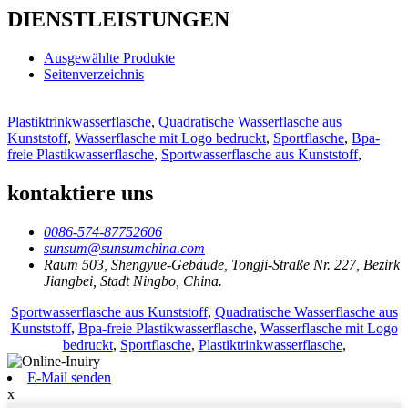
DIENSTLEISTUNGEN
Ausgewählte Produkte
Seitenverzeichnis
Plastiktrinkwasserflasche
,
Quadratische Wasserflasche aus
Kunststoff
,
Wasserflasche mit Logo bedruckt
,
Sportflasche
,
Bpa-
freie Plastikwasserflasche
,
Sportwasserflasche aus Kunststoff
,
kontaktiere uns
0086-574-87752606
sunsum@sunsumchina.com
Raum 503, Shengyue-Gebäude, Tongji-Straße Nr. 227, Bezirk
Jiangbei, Stadt Ningbo, China.
Sportwasserflasche aus Kunststoff
,
Quadratische Wasserflasche aus
Kunststoff
,
Bpa-freie Plastikwasserflasche
,
Wasserflasche mit Logo
bedruckt
,
Sportflasche
,
Plastiktrinkwasserflasche
,
E-Mail senden
x