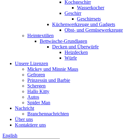
Kochgeschirr
Wasserkocher
Geschirr
Geschirrsets
Küchenwerkzeuge und Gadgets
Obst- und Gemüsewerkzeuge
Heimtextilien
Bettwäsche-Grundlagen
Decken und Überwürfe
Heizdecken
Würfe
Unsere Lizenzen
Mickey und Minnie Maus
Gefroren
Prinzessin und Barbie
Schergen
Hallo Kitty
Autos
Spider Man
Nachricht
Branchennachrichten
Über uns
Kontaktiere uns
English